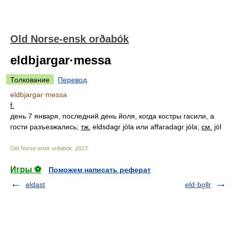
Old Norse-ensk orðabók
eldbjargar·messa
Толкование
Перевод
eldbjargar·messa
f.
день 7 января, последний день йоля, когда костры гасили, а
гости разъезжались
;
тж.
eldsdagr jóla или affaradagr jóla;
см.
jól
Old Norse-ensk orðabók
.
2013
.
Игры ⚽
Поможем написать реферат
eldast
eld·bǫllr